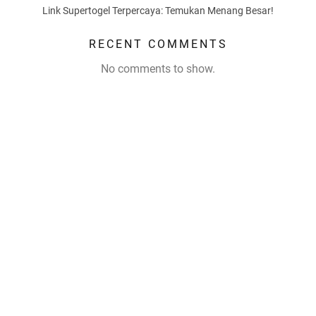
Link Supertogel Terpercaya: Temukan Menang Besar!
RECENT COMMENTS
No comments to show.
by
fOT8EJXjf0m8ov5
▪
on
June
21,
2026
Ketika
kejayaan
permainan
judi
online,
seperti