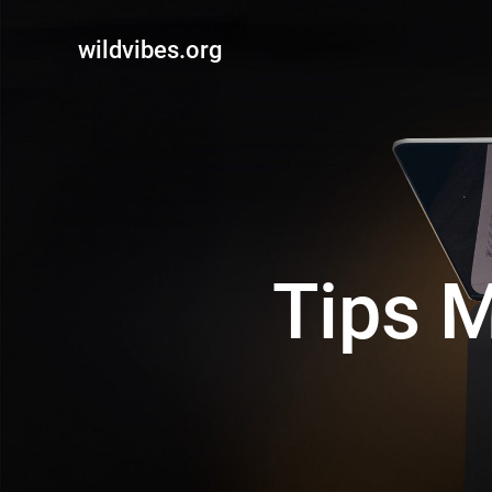
Skip
to
wildvibes.org
content
Tips M