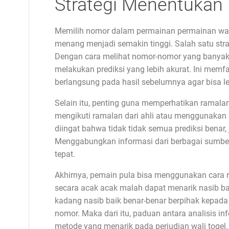
Strategi Menentukan
Memilih nomor dalam permainan permainan wal
menang menjadi semakin tinggi. Salah satu stra
Dengan cara melihat nomor-nomor yang banyak 
melakukan prediksi yang lebih akurat. Ini mem
berlangsung pada hasil sebelumnya agar bisa l
Selain itu, penting guna memperhatikan ramalan
mengikuti ramalan dari ahli atau menggunaka
diingat bahwa tidak tidak semua prediksi benar, 
Menggabungkan informasi dari berbagai sumb
tepat.
Akhirnya, pemain pula bisa menggunakan cara 
secara acak acak malah dapat menarik nasib ba
kadang nasib baik benar-benar berpihak kepada
nomor. Maka dari itu, paduan antara analisis i
metode yang menarik pada perjudian wali togel.