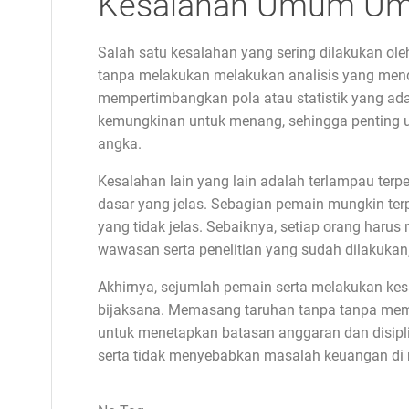
Kesalahan Umum U
Salah satu kesalahan yang sering dilakukan o
tanpa melakukan melakukan analisis yang men
mempertimbangkan pola atau statistik yang ada
kemungkinan untuk menang, sehingga penting u
angka.
Kesalahan lain yang lain adalah terlampau terpe
dasar yang jelas. Sebagian pemain mungkin ter
yang tidak jelas. Sebaiknya, setiap orang harus
wawasan serta penelitian yang sudah dilakukan
Akhirnya, sejumlah pemain serta melakukan kes
bijaksana. Memasang taruhan tanpa tanpa mem
untuk menetapkan batasan anggaran dan disipl
serta tidak menyebabkan masalah keuangan di