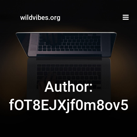
Skip
to
wildvibes.org
content
Author:
fOT8EJXjf0m8ov5