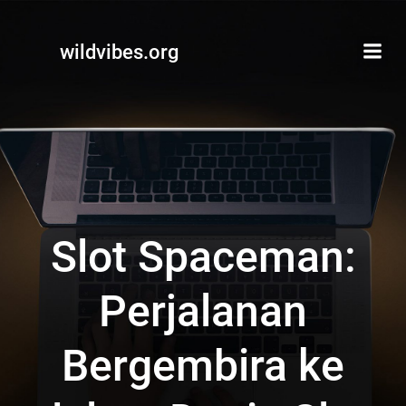
Skip
to
wildvibes.org
content
Slot Spaceman:
Perjalanan
Bergembira ke