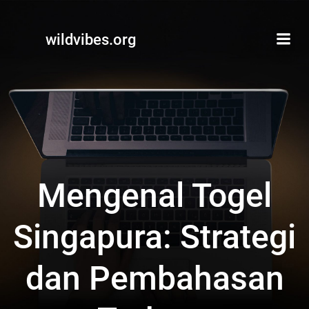
Skip
to
wildvibes.org
content
Mengenal Togel
Singapura: Strategi
dan Pembahasan