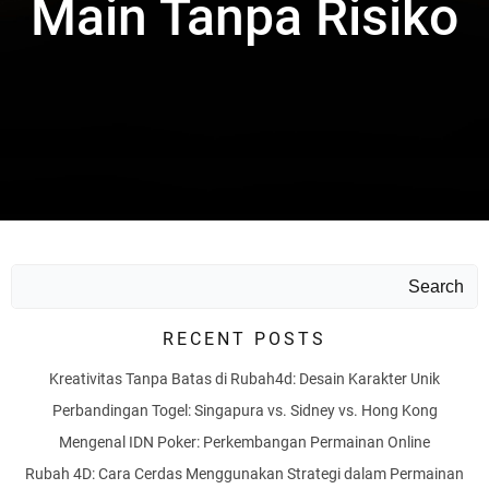
Main Tanpa Risiko
Search
RECENT POSTS
Kreativitas Tanpa Batas di Rubah4d: Desain Karakter Unik
Perbandingan Togel: Singapura vs. Sidney vs. Hong Kong
Mengenal IDN Poker: Perkembangan Permainan Online
Rubah 4D: Cara Cerdas Menggunakan Strategi dalam Permainan