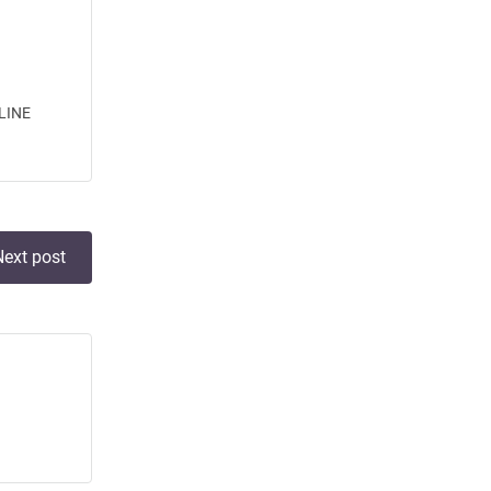
LINE
Next post