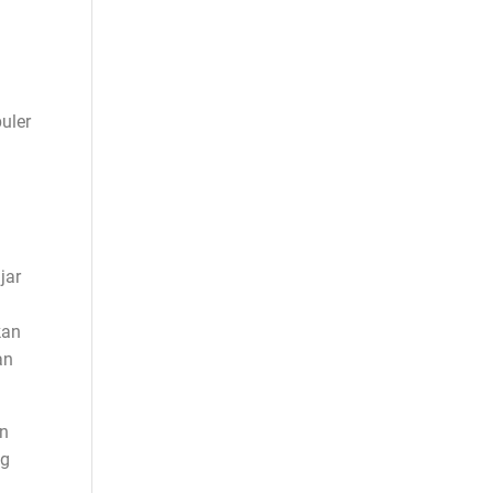
uler
h
jar
kan
an
an
ng