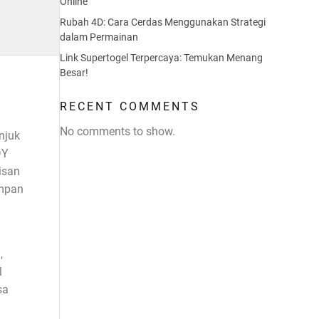
Online
Rubah 4D: Cara Cerdas Menggunakan Strategi
dalam Permainan
Link Supertogel Terpercaya: Temukan Menang
Besar!
RECENT COMMENTS
No comments to show.
njuk
DY
isan
impan
,
l
sa