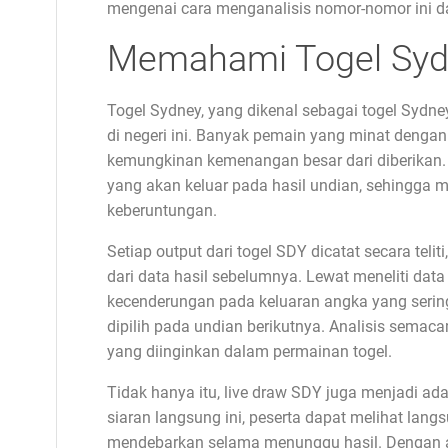
mengenai cara menganalisis nomor-nomor ini 
Memahami Togel Sy
Togel Sydney, yang dikenal sebagai togel Sydne
di negeri ini. Banyak pemain yang minat dengan 
kemungkinan kemenangan besar dari diberikan. 
yang akan keluar pada hasil undian, sehingga
keberuntungan.
Setiap output dari togel SDY dicatat secara teli
dari data hasil sebelumnya. Lewat meneliti da
kecenderungan pada keluaran angka yang seri
dipilih pada undian berikutnya. Analisis sema
yang diinginkan dalam permainan togel.
Tidak hanya itu, live draw SDY juga menjadi a
siaran langsung ini, peserta dapat melihat la
mendebarkan selama menunggu hasil. Dengan ad