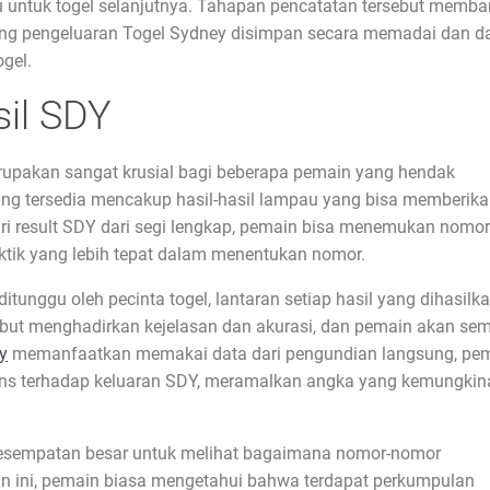
ru untuk togel selanjutnya. Tahapan pencatatan tersebut memba
g pengeluaran Togel Sydney disimpan secara memadai dan d
ogel.
sil SDY
erupakan sangat krusial bagi beberapa pemain yang hendak
ng tersedia mencakup hasil-hasil lampau yang bisa memberik
ri result SDY dari segi lengkap, pemain bisa menemukan nomor
tik yang lebih tepat dalam menentukan nomor.
unggu oleh pecinta togel, lantaran setiap hasil yang dihasilka
rsebut menghadirkan kejelasan dan akurasi, dan pemain akan se
y
memanfaatkan memakai data dari pengundian langsung, pe
ens terhadap keluaran SDY, meramalkan angka yang kemungkin
kesempatan besar untuk melihat bagaimana nomor-nomor
an ini, pemain biasa mengetahui bahwa terdapat perkumpulan