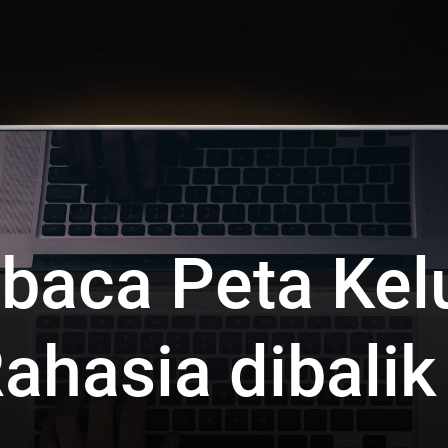
aca Peta Kel
ahasia dibali