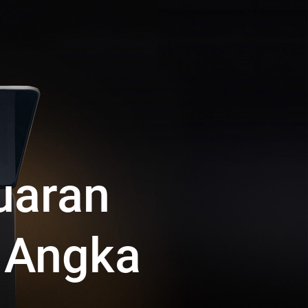
uaran
k Angka