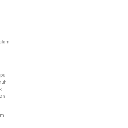
dalam
mpul
enuh
k
kan
am