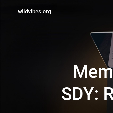
Skip
to
wildvibes.org
content
Memb
SDY: R