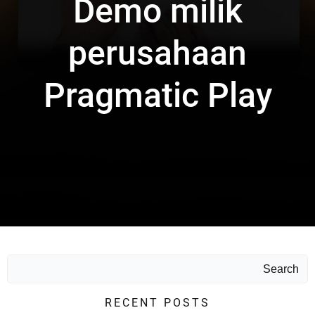
Demo milik
perusahaan
Pragmatic Play
Search
RECENT POSTS