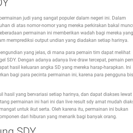
DY
permainan judi yang sangat populer dalam negeri ini. Dalam
ruhan di atas nomor-nomor yang mereka perkirakan bakal munc
Keberadaan permainan ini memberikan wadah bagi mereka yan
m memprediksi output undian yang diadakan setiap harinya.
ngundian yang jelas, di mana para pemain tim dapat melihat
ogel SDY. Dengan adanya adanya live draw tercepat, pemain pe
apat hasil keluaran angka SD yang mereka harap-harapkan. Ini
an bagi para pecinta permainan ini, karena para pengguna bi
il hasil yang bervariasi setiap harinya, dan dapat diakses lewat
ang permainan ini hari ini dan live result sdy amat mudah diak
ngat untuk ikut serta. Oleh karena itu, permainan ini bukan
komponen dari hiburan yang menarik bagi banyak orang.
ung SDY