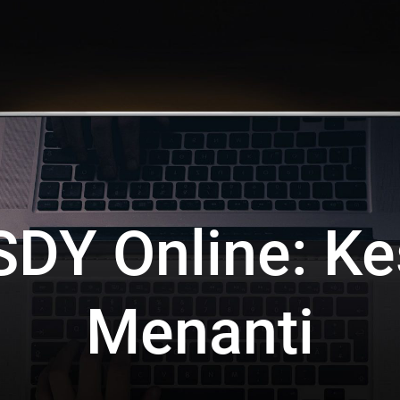
SDY Online: K
Menanti