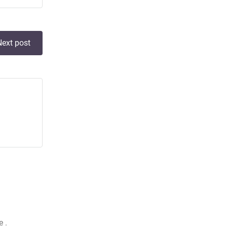
Next post