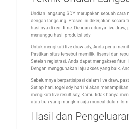
Undian langsung SDY merupakan sebuah cara me
dengan langsung. Proses ini dikerjakan secara
hasilnya di real time. Dengan adanya live dra
menunggu hasil produksi sdy.
Untuk mengikuti live draw sdy, Anda perlu memil
Pastikan situs tersebut memiliki lisensi dan r
Setelah registrasi, Anda dapat mengakses fitur 
Dengan menggunakan laju akses yang baik, Anda
Sebelumnya berpartisipasi dalam live draw, pa
Setiap hari, togel sdy hari ini akan menampilka
mengikuti live result sdy, Kamu tidak hanya men
atau tren yang mungkin saja muncul dalam lom
Hasil dan Pengeluara