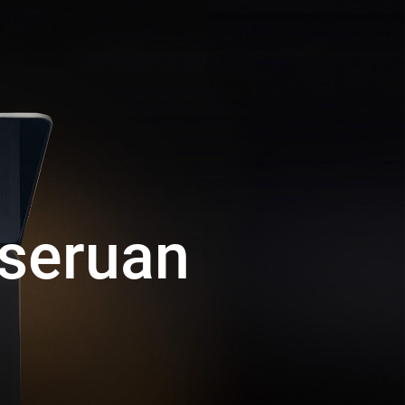
eseruan