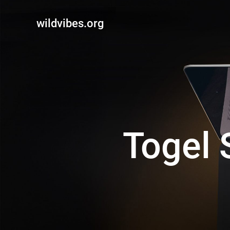
Skip
to
wildvibes.org
content
Togel 