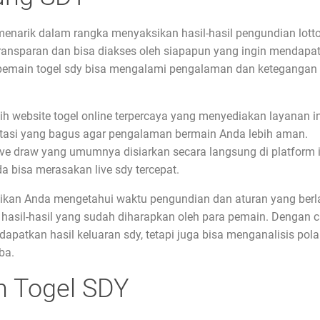
narik dalam rangka menyaksikan hasil-hasil pengundian lott
 transparan dan bisa diakses oleh siapapun yang ingin mendapa
w, pemain togel sdy bisa mengalami pengalaman dan ketegangan
ih website togel online terpercaya yang menyediakan layanan in
eputasi yang bagus agar pengalaman bermain Anda lebih aman.
live draw yang umumnya disiarkan secara langsung di platform i
 bisa merasakan live sdy tercepat.
stikan Anda mengetahui waktu pengundian dan aturan yang berl
n hasil-hasil yang sudah diharapkan oleh para pemain. Dengan 
dapatkan hasil keluaran sdy, tetapi juga bisa menganalisis pola
ba.
n Togel SDY