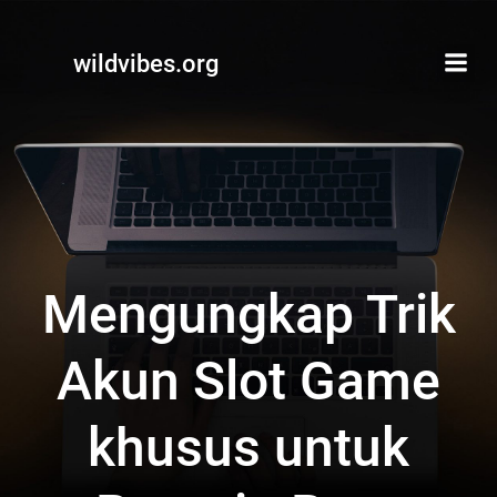
Skip
to
wildvibes.org
content
Mengungkap Trik
Akun Slot Game
khusus untuk