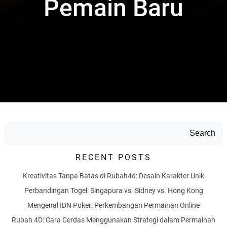
Pemain Baru
Search
RECENT POSTS
Kreativitas Tanpa Batas di Rubah4d: Desain Karakter Unik
Perbandingan Togel: Singapura vs. Sidney vs. Hong Kong
Mengenal IDN Poker: Perkembangan Permainan Online
Rubah 4D: Cara Cerdas Menggunakan Strategi dalam Permainan