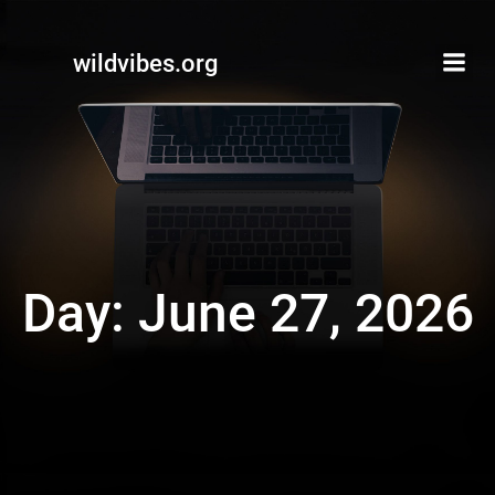
Skip
to
wildvibes.org
content
Day:
June 27, 2026