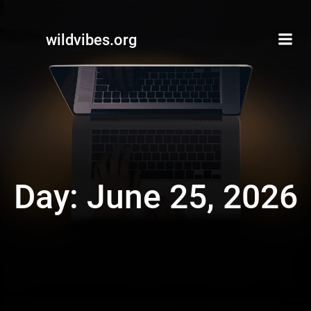
Skip
to
wildvibes.org
content
Day:
June 25, 2026