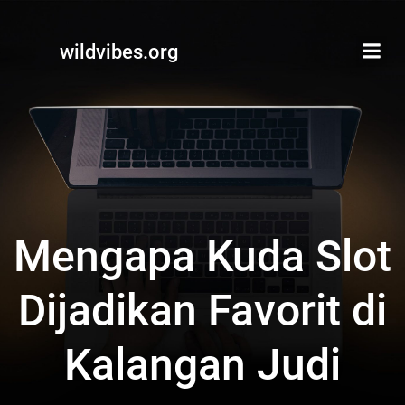
Skip
to
wildvibes.org
content
Mengapa Kuda Slot
Dijadikan Favorit di
Kalangan Judi