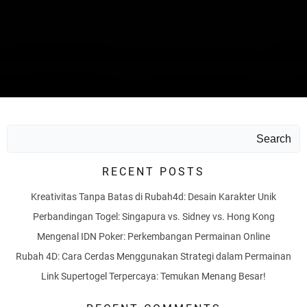
Search
RECENT POSTS
Kreativitas Tanpa Batas di Rubah4d: Desain Karakter Unik
Perbandingan Togel: Singapura vs. Sidney vs. Hong Kong
Mengenal IDN Poker: Perkembangan Permainan Online
Rubah 4D: Cara Cerdas Menggunakan Strategi dalam Permainan
Link Supertogel Terpercaya: Temukan Menang Besar!