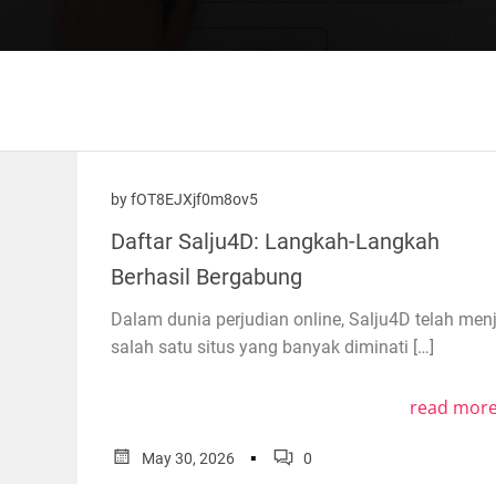
by
fOT8EJXjf0m8ov5
Daftar Salju4D: Langkah-Langkah
Berhasil Bergabung
Dalam dunia perjudian online, Salju4D telah men
salah satu situs yang banyak diminati […]
read mor
▪
May 30, 2026
0