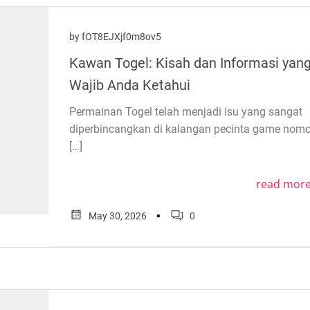
by
fOT8EJXjf0m8ov5
Kawan Togel: Kisah dan Informasi yan
Wajib Anda Ketahui
Permainan Togel telah menjadi isu yang sangat
diperbincangkan di kalangan pecinta game nomo
[…]
read mor
▪
May 30, 2026
0