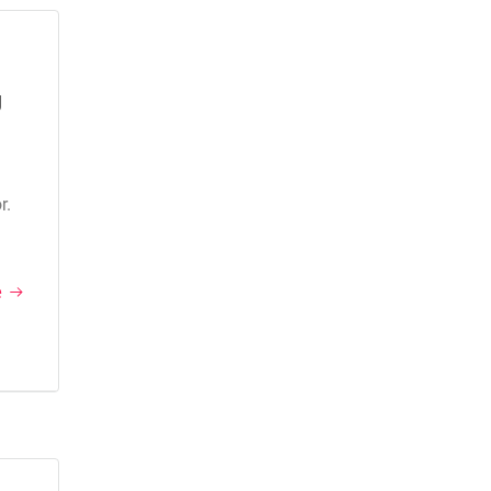
g
r.
e