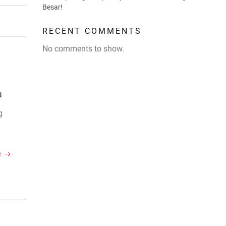
Besar!
RECENT COMMENTS
No comments to show.
a
g
e