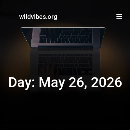
Skip
to
wildvibes.org
content
Day:
May 26, 2026