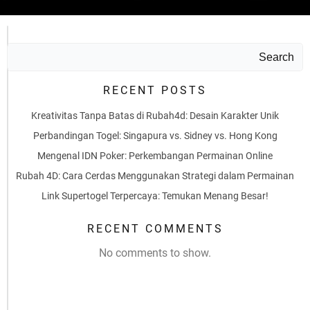
Search
RECENT POSTS
Kreativitas Tanpa Batas di Rubah4d: Desain Karakter Unik
Perbandingan Togel: Singapura vs. Sidney vs. Hong Kong
Mengenal IDN Poker: Perkembangan Permainan Online
Rubah 4D: Cara Cerdas Menggunakan Strategi dalam Permainan
Link Supertogel Terpercaya: Temukan Menang Besar!
RECENT COMMENTS
No comments to show.
by
fOT8EJXjf0m8ov5