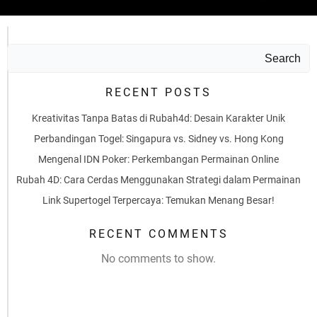
Search
RECENT POSTS
Kreativitas Tanpa Batas di Rubah4d: Desain Karakter Unik
Perbandingan Togel: Singapura vs. Sidney vs. Hong Kong
Mengenal IDN Poker: Perkembangan Permainan Online
Rubah 4D: Cara Cerdas Menggunakan Strategi dalam Permainan
Link Supertogel Terpercaya: Temukan Menang Besar!
RECENT COMMENTS
No comments to show.
by
fOT8EJXjf0m8ov5