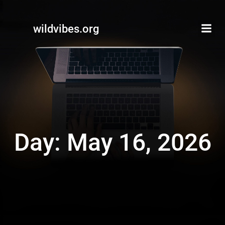
Skip
to
wildvibes.org
content
Day:
May 16, 2026