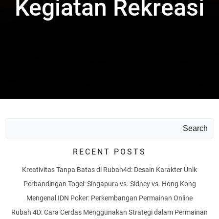
Kegiatan Rekreasi
Search
RECENT POSTS
Kreativitas Tanpa Batas di Rubah4d: Desain Karakter Unik
Perbandingan Togel: Singapura vs. Sidney vs. Hong Kong
Mengenal IDN Poker: Perkembangan Permainan Online
Rubah 4D: Cara Cerdas Menggunakan Strategi dalam Permainan