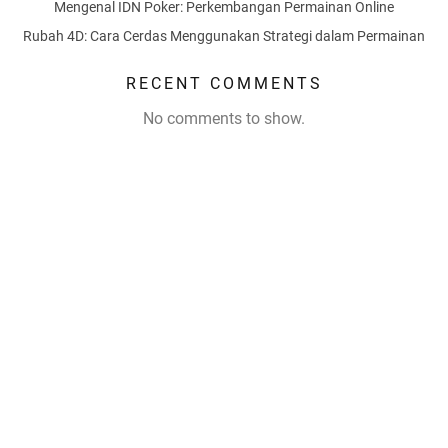
Mengenal IDN Poker: Perkembangan Permainan Online
Rubah 4D: Cara Cerdas Menggunakan Strategi dalam Permainan
RECENT COMMENTS
No comments to show.
by
fOT8EJXjf0m8ov5
▪
on
March
14,
2026
Permainan
togel
telah
menjadi
salah
satu