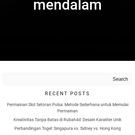
mendalam
Search
RECENT POSTS
Permainan Slot Setoran Pulsa: Metode Sederhana untuk Memulai
Permainan
Kreativitas Tanpa Batas di Rubah4d: Desain Karakter Unik
Perbandingan Togel: Singapura vs. Sidney vs. Hong Kong