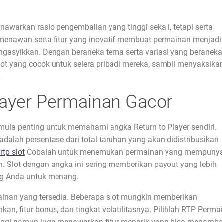
warkan rasio pengembalian yang tinggi sekali, tetapi serta
enawan serta fitur yang inovatif membuat permainan menjadi
asyikkan. Dengan beraneka tema serta variasi yang beraneka
ot yang cocok untuk selera pribadi mereka, sambil menyaksika
.
Player Permainan Gacor
ula penting untuk memahami angka Return to Player sendiri.
 adalah persentase dari total taruhan yang akan didistribusikan
rtp slot
Cobalah untuk menemukan permainan yang mempunya
sen. Slot dengan angka ini sering memberikan payout yang lebih
g Anda untuk menang.
ainan yang tersedia. Beberapa slot mungkin memberikan
n, fitur bonus, dan tingkat volatilitasnya. Pilihlah RTP Perma
tinggi namun juga menawarkan fitur menarik yang bisa menamb