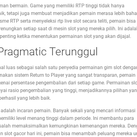
aman bermain. Game yang memiliki RTP tinggi tidak hanya
k, tetapi juga membuat menjadikan pemain merasa lebih baha
e RTP serta menyeleksi rtp live slot secara teliti, pemain bisa
ngkan setiap saat di mesin slot yang mereka pilih. Ini adala
 penting ketika menentukan permainan slot yang akan dijajal.
 Pragmatic Terunggul
nal luas sebagai salah satu penyedia permainan gim slot denga
nakan sistem Return to Player yang sangat transparan, pemain 
ai persentase pengembalian dari setiap game. Permainan slo
ai rasio pengembalian yang tinggi, menjadikannya pilihan ya
rhasil yang lebih baik.
lu adalah incaran pemain. Banyak sekali yang mencari informasi
 memiliki level menang tinggi dalam periode. Ini membantu para
isalah memaksimalkan kemungkinan kemenangan mereka. Den
an slot gacor hari ini, pemain bisa menambah peluang mereka u