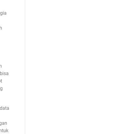
gia
h
n
bisa
t
ng
 data
gan
ntuk