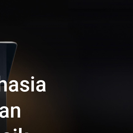
hasia
an