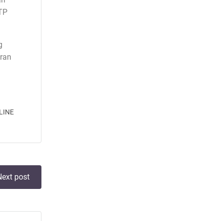
RTP
g
aran
LINE
Next post