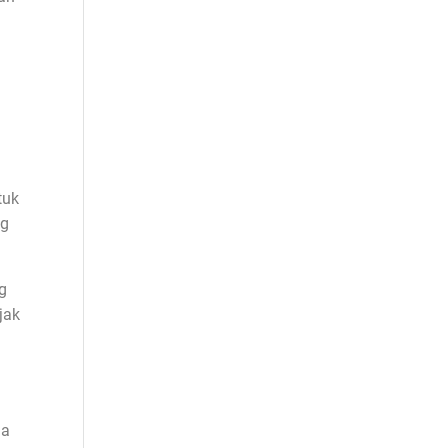
tuk
ng
g
jak
ia