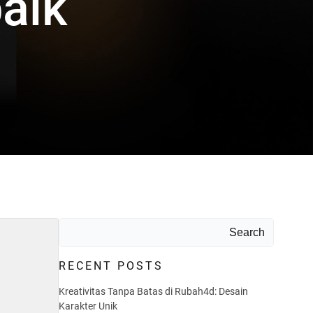
aik
Search
RECENT POSTS
Kreativitas Tanpa Batas di Rubah4d: Desain
Karakter Unik