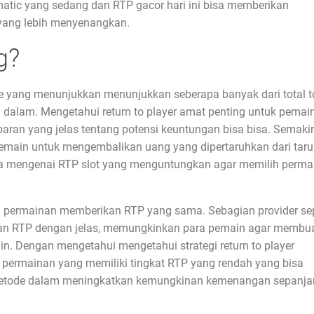
matic yang sedang dan RTP gacor hari ini bisa memberikan
yang lebih menyenangkan.
g?
e yang menunjukkan menunjukkan seberapa banyak dari total t
alam. Mengetahui return to player amat penting untuk pemain
ran yang jelas tentang potensi keuntungan bisa bisa. Semaki
pemain untuk mengembalikan uang yang dipertaruhkan dari taru
data mengenai RTP slot yang menguntungkan agar memilih perma
a permainan memberikan RTP yang sama. Sebagian provider sep
kan RTP dengan jelas, memungkinkan para pemain agar membu
n. Dengan mengetahui mengetahui strategi return to player
 permainan yang memiliki tingkat RTP yang rendah yang bisa
 metode dalam meningkatkan kemungkinan kemenangan sepanj