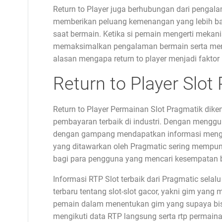
Return to Player juga berhubungan dari pengal
memberikan peluang kemenangan yang lebih bai
saat bermain. Ketika si pemain mengerti mekanism
memaksimalkan pengalaman bermain serta merenu
alasan mengapa return to player menjadi faktor
Return to Player Slot
Return to Player Permainan Slot Pragmatik dike
pembayaran terbaik di industri. Dengan menggu
dengan gampang mendapatkan informasi mengen
yang ditawarkan oleh Pragmatic sering mempuny
bagi para pengguna yang mencari kesempatan be
Informasi RTP Slot terbaik dari Pragmatic sela
terbaru tentang slot-slot gacor, yakni gim yang
pemain dalam menentukan gim yang supaya b
mengikuti data RTP langsung serta rtp permain