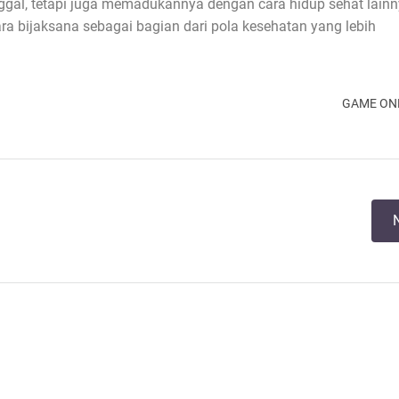
gal, tetapi juga memadukannya dengan cara hidup sehat lainn
ara bijaksana sebagai bagian dari pola kesehatan yang lebih
GAME ON
Post
navigation