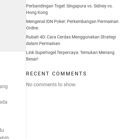
Perbandingan Togel: Singapura vs. Sidney vs.
Hong Kong
Mengenal IDN Poker: Perkembangan Permainan
Online
Rubah 4D: Cara Cerdas Menggunakan Strategi
dalam Permainan
Link Supertogel Terpercaya: Temukan Menang
Besar!
RECENT COMMENTS
No comments to show.
yang
 ada
du
ebih