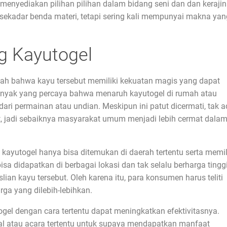
g menyediakan pilihan pilihan dalam bidang seni dan dan keraji
 sekadar benda materi, tetapi sering kali mempunyai makna yan
g Kayutogel
alah bahwa kayu tersebut memiliki kekuatan magis yang dapat
anyak yang percaya bahwa menaruh kayutogel di rumah atau
 permainan atau undian. Meskipun ini patut dicermati, tak a
t, jadi sebaiknya masyarakat umum menjadi lebih cermat dala
kayutogel hanya bisa ditemukan di daerah tertentu serta memil
sa didapatkan di berbagai lokasi dan tak selalu berharga tinggi
an kayu tersebut. Oleh karena itu, para konsumen harus teliti
rga yang dilebih-lebihkan.
gel dengan cara tertentu dapat meningkatkan efektivitasnya.
al atau acara tertentu untuk supaya mendapatkan manfaat