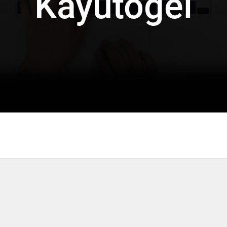
Kayutogel