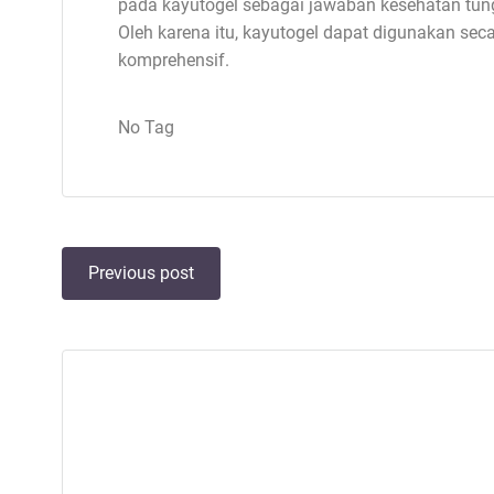
pada kayutogel sebagai jawaban kesehatan tung
Oleh karena itu, kayutogel dapat digunakan sec
komprehensif.
No Tag
Post
Previous post
navigation