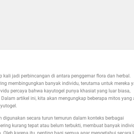
p kali jadi perbincangan di antara penggemar flora dan herbal.
sering membingungkan banyak individu, terutama untuk mereka 
dividu percaya bahwa kayutogel punya khasiat yang luar biasa,
 Dalam artikel ini, kita akan mengungkap beberapa mitos yang
yutogel.
elah digunakan secara turun temurun dalam konteks berbagai
sering kurang tepat atau belum terbukti, membuat banyak indivi
leh karena itu, penting bagi semua agar mengetahui secara l