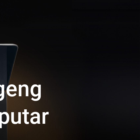
geng
putar