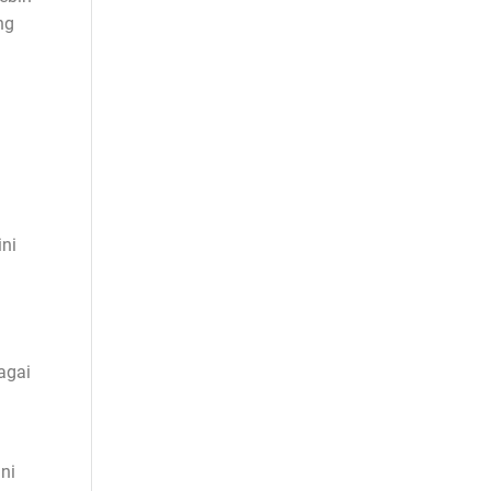
ng
ini
agai
ini