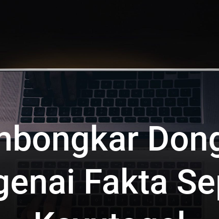
bongkar Don
enai Fakta Se