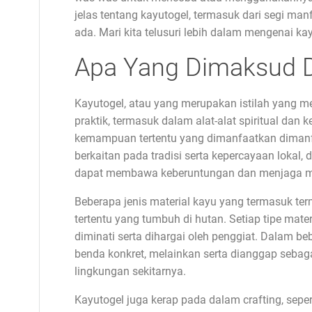
jelas tentang kayutogel, termasuk dari segi m
ada. Mari kita telusuri lebih dalam mengenai k
Apa Yang Dimaksud 
Kayutogel, atau yang merupakan istilah yang me
praktik, termasuk dalam alat-alat spiritual dan
kemampuan tertentu yang dimanfaatkan dimanfaa
berkaitan pada tradisi serta kepercayaan lokal
dapat membawa keberuntungan dan menjaga mi
Beberapa jenis material kayu yang termasuk te
tertentu yang tumbuh di hutan. Setiap tipe mate
diminati serta dihargai oleh penggiat. Dalam be
benda konkret, melainkan serta dianggap seba
lingkungan sekitarnya.
Kayutogel juga kerap pada dalam crafting, sepert