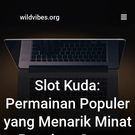
Skip
to
wildvibes.org
content
Slot Kuda:
Permainan Populer
yang Menarik Minat