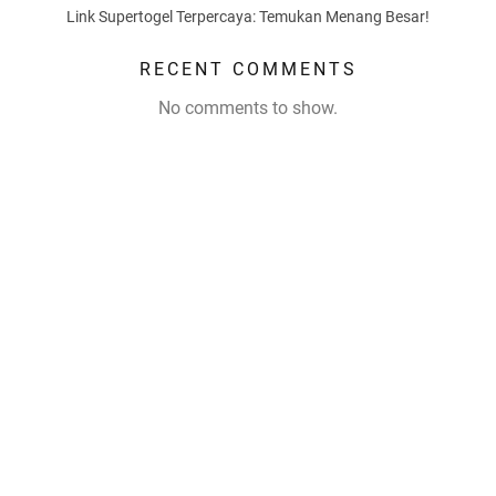
Link Supertogel Terpercaya: Temukan Menang Besar!
RECENT COMMENTS
No comments to show.
by
fOT8EJXjf0m8ov5
▪
on
October
27,
2025
Dalam
dunia
perjudian
online,
slot
game