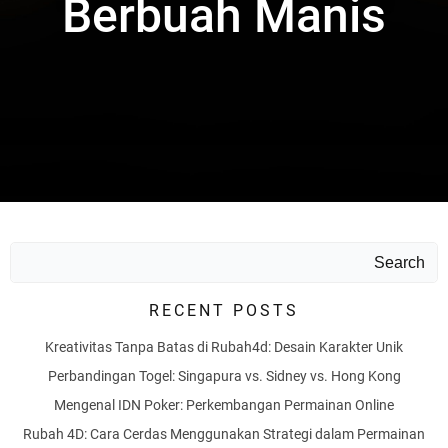
Berbuah Manis
Search
RECENT POSTS
Kreativitas Tanpa Batas di Rubah4d: Desain Karakter Unik
Perbandingan Togel: Singapura vs. Sidney vs. Hong Kong
Mengenal IDN Poker: Perkembangan Permainan Online
Rubah 4D: Cara Cerdas Menggunakan Strategi dalam Permainan