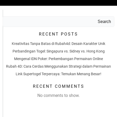
Search
RECENT POSTS
Kreativitas Tanpa Batas di Rubah4d: Desain Karakter Unik
Perbandingan Togel: Singapura vs. Sidney vs. Hong Kong
Mengenal IDN Poker: Perkembangan Permainan Online
Rubah 4D: Cara Cerdas Menggunakan Strategi dalam Permainan
Link Supertogel Terpercaya: Temukan Menang Besar!
RECENT COMMENTS
No comments to show.
by
fOT8EJXjf0m8ov5