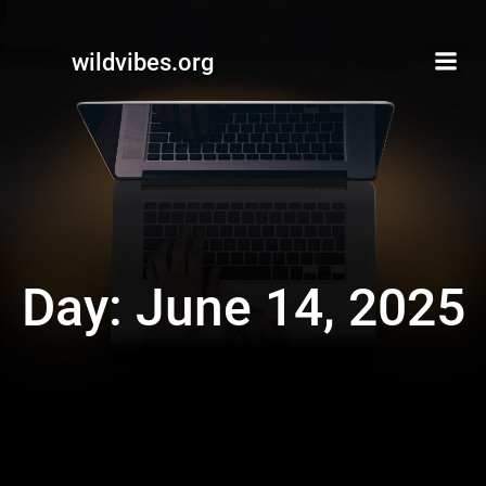
Skip
to
wildvibes.org
content
Day:
June 14, 2025