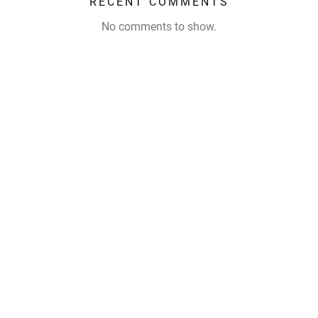
RECENT COMMENTS
No comments to show.
by
fOT8EJXjf0m8ov5
▪
on
July
5,
2026
Dalam
dunia
perjudian
online,
slot
menjadi
salah
satu