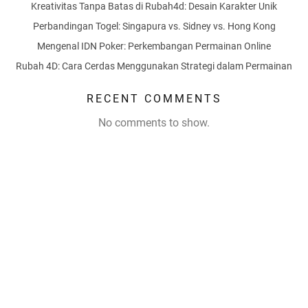
Kreativitas Tanpa Batas di Rubah4d: Desain Karakter Unik
Perbandingan Togel: Singapura vs. Sidney vs. Hong Kong
Mengenal IDN Poker: Perkembangan Permainan Online
Rubah 4D: Cara Cerdas Menggunakan Strategi dalam Permainan
RECENT COMMENTS
No comments to show.
by
fOT8EJXjf0m8ov5
▪
on
July
9,
2026
Kawanslot
telah
menjadi
salah