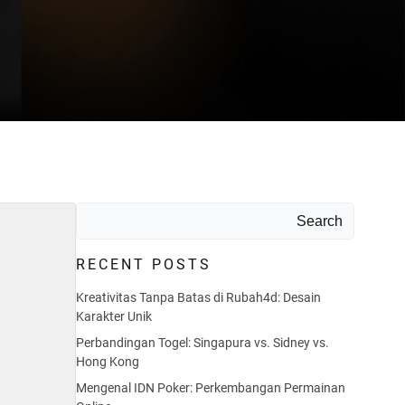
Search
RECENT POSTS
Kreativitas Tanpa Batas di Rubah4d: Desain
Karakter Unik
Perbandingan Togel: Singapura vs. Sidney vs.
Hong Kong
Mengenal IDN Poker: Perkembangan Permainan