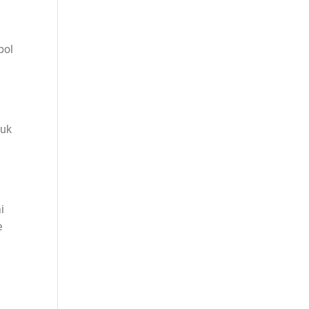
bol
suk
i
e