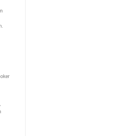
an
n.
poker
,
n