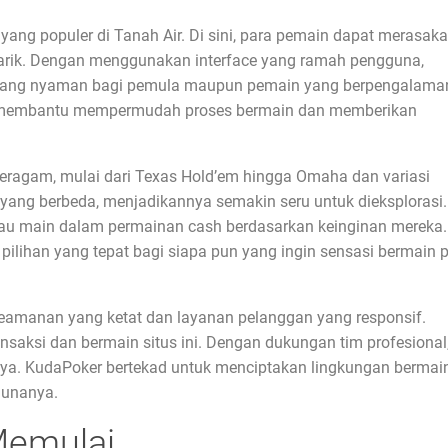
yang populer di Tanah Air. Di sini, para pemain dapat merasak
rik. Dengan menggunakan interface yang ramah pengguna,
ang nyaman bagi pemula maupun pemain yang berpengalama
 yang membantu mempermudah proses bermain dan memberikan
eragam, mulai dari Texas Hold’em hingga Omaha dan variasi
k yang berbeda, menjadikannya semakin seru untuk dieksplorasi.
tau main dalam permainan cash berdasarkan keinginan mereka.
pilihan yang tepat bagi siapa pun yang ingin sensasi bermain 
 keamanan yang ketat dan layanan pelanggan yang responsif.
aksi dan bermain situs ini. Dengan dukungan tim profesional
nya. KudaPoker bertekad untuk menciptakan lingkungan bermai
gunanya.
Memulai