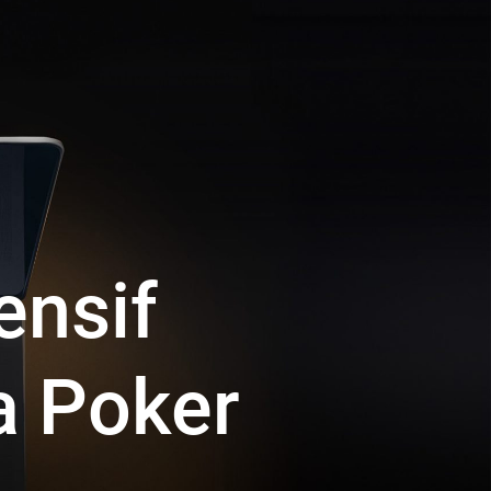
ensif
a Poker