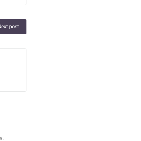
Next post
 .