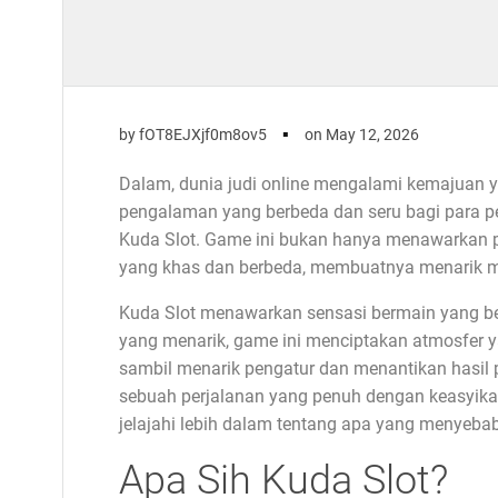
▪
by
fOT8EJXjf0m8ov5
on
May 12, 2026
Dalam, dunia judi online mengalami kemajuan 
pengalaman yang berbeda dan seru bagi para pe
Kuda Slot. Game ini bukan hanya menawarkan 
yang khas dan berbeda, membuatnya menarik min
Kuda Slot menawarkan sensasi bermain yang berb
yang menarik, game ini menciptakan atmosfer 
sambil menarik pengatur dan menantikan hasil p
sebuah perjalanan yang penuh dengan keasyik
jelajahi lebih dalam tentang apa yang menyebab
Apa Sih Kuda Slot?