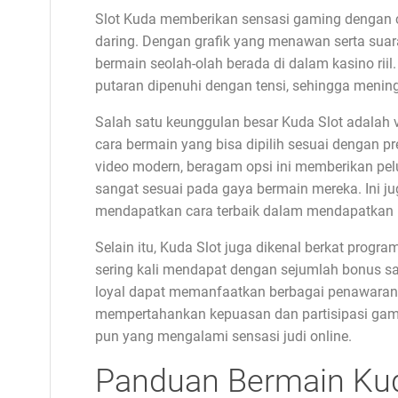
Slot Kuda memberikan sensasi gaming dengan c
daring. Dengan grafik yang menawan serta sua
bermain seolah-olah berada di dalam kasino riil
putaran dipenuhi dengan tensi, sehingga menin
Salah satu keunggulan besar Kuda Slot adalah
cara bermain yang bisa dipilih sesuai dengan pre
video modern, beragam opsi ini memberikan pe
sangat sesuai pada gaya bermain mereka. Ini j
mendapatkan cara terbaik dalam mendapatkan k
Selain itu, Kuda Slot juga dikenal berkat prog
sering kali mendapat dengan sejumlah bonus 
loyal dapat memanfaatkan berbagai penawaran e
mempertahankan kepuasan dan partisipasi game
pun yang mengalami sensasi judi online.
Panduan Bermain Kud