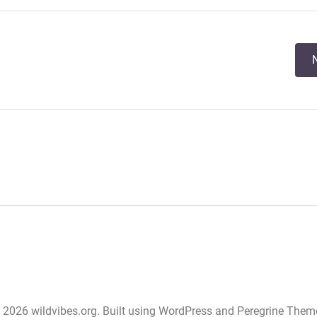
Post
navigation
 2026 wildvibes.org. Built using WordPress and Peregrine Theme