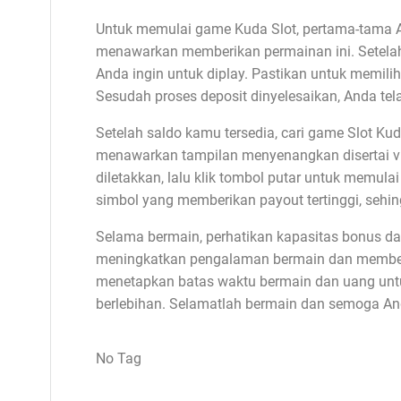
Untuk memulai game Kuda Slot, pertama-tama An
menawarkan memberikan permainan ini. Setelah 
Anda ingin untuk diplay. Pastikan untuk memi
Sesudah proses deposit dinyelesaikan, Anda tel
Setelah saldo kamu tersedia, cari game Slot Kud
menawarkan tampilan menyenangkan disertai vi
diletakkan, lalu klik tombol putar untuk memul
simbol yang memberikan payout tertinggi, seh
Selama bermain, perhatikan kapasitas bonus d
meningkatkan pengalaman bermain dan memberik
menetapkan batas waktu bermain dan uang unt
berlebihan. Selamatlah bermain dan semoga An
No Tag