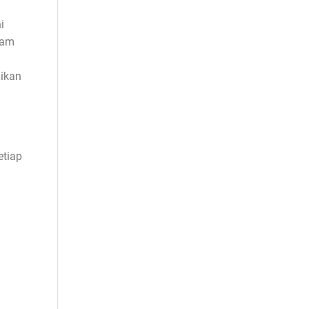
i
lam
jikan
etiap