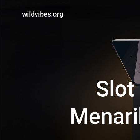
Skip
to
wildvibes.org
content
Slot
Menarik