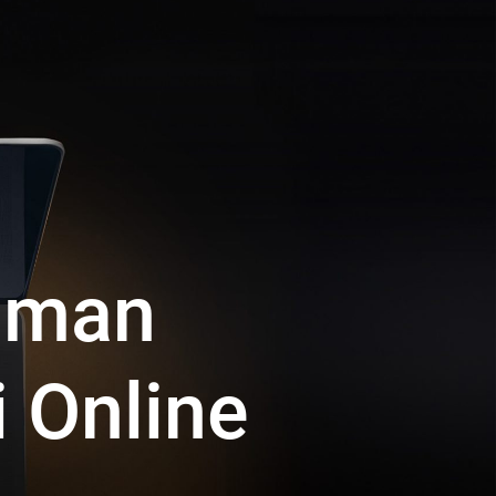
laman
i Online