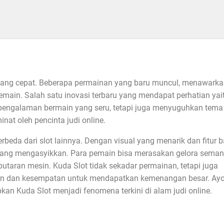
yang cepat. Beberapa permainan yang baru muncul, menawark
main. Salah satu inovasi terbaru yang mendapat perhatian yai
pengalaman bermain yang seru, tetapi juga menyuguhkan tema
at oleh pencinta judi online.
eda dari slot lainnya. Dengan visual yang menarik dan fitur b
yang mengasyikkan. Para pemain bisa merasakan gelora seman
utaran mesin. Kuda Slot tidak sekadar permainan, tetapi juga
an dan kesempatan untuk mendapatkan kemenangan besar. Ayo
kan Kuda Slot menjadi fenomena terkini di alam judi online.