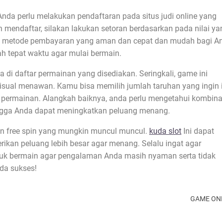
da perlu melakukan pendaftaran pada situs judi online yang
mendaftar, silakan lakukan setoran berdasarkan pada nilai ya
lih metode pembayaran yang aman dan cepat dan mudah bagi A
ah tepat waktu agar mulai bermain.
a di daftar permainan yang disediakan. Seringkali, game ini
sual menawan. Kamu bisa memilih jumlah taruhan yang ingin 
ai permainan. Alangkah baiknya, anda perlu mengetahui kombina
ingga Anda dapat meningkatkan peluang menang.
an free spin yang mungkin muncul muncul.
kuda slot
Ini dapat
an peluang lebih besar agar menang. Selalu ingat agar
uk bermain agar pengalaman Anda masih nyaman serta tidak
da sukses!
GAME ON