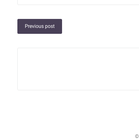
Post
Previous post
navigation
©