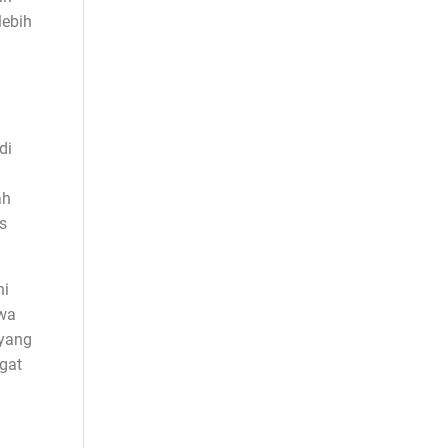
lebih
di
ah
s
hi
hwa
 yang
gat