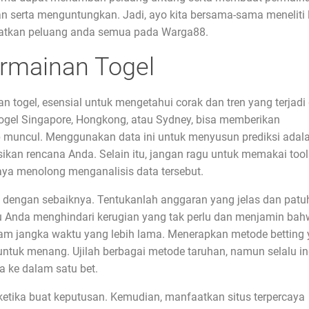
kan serta menguntungkan. Jadi, ayo kita bersama-sama meneliti 
gkatkan peluang anda semua pada Warga88.
rmainan Togel
togel, esensial untuk mengetahui corak dan tren yang terjadi 
 togel Singapore, Hongkong, atau Sydney, bisa memberikan
uncul. Menggunakan data ini untuk menyusun prediksi adal
kan rencana Anda. Selain itu, jangan ragu untuk memakai tool
ya menolong menganalisis data tersebut.
a dengan sebaiknya. Tentukanlah anggaran yang jelas dan patu
ntu Anda menghindari kerugian yang tak perlu dan menjamin ba
lam jangka waktu yang lebih lama. Menerapkan metode betting
untuk menang. Ujilah berbagai metode taruhan, namun selalu in
a ke dalam satu bet.
 ketika buat keputusan. Kemudian, manfaatkan situs terpercaya