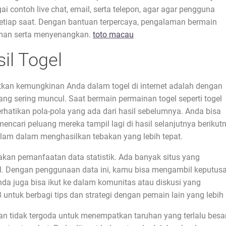
 contoh live chat, email, serta telepon, agar agar pengguna
tiap saat. Dengan bantuan terpercaya, pengalaman bermain
aman serta menyenangkan.
toto macau
il Togel
kan kemungkinan Anda dalam togel di internet adalah dengan
ng sering muncul. Saat bermain permainan togel seperti togel
erhatikan pola-pola yang ada dari hasil sebelumnya. Anda bisa
ncari peluang mereka tampil lagi di hasil selanjutnya berikut
am dalam menghasilkan tebakan yang lebih tepat.
akan pemanfaatan data statistik. Ada banyak situs yang
gel. Dengan penggunaan data ini, kamu bisa mengambil keputus
nda juga bisa ikut ke dalam komunitas atau diskusi yang
ntuk berbagi tips dan strategi dengan pemain lain yang lebih a
dan tidak tergoda untuk menempatkan taruhan yang terlalu besar