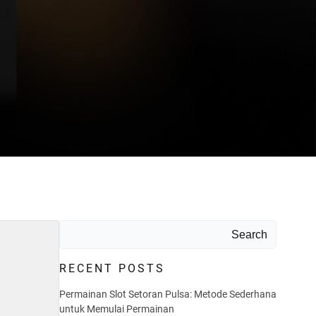
Search
RECENT POSTS
Permainan Slot Setoran Pulsa: Metode Sederhana
untuk Memulai Permainan