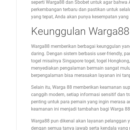
seperti Warga88 dan Sbobet untuk agar bahwa 
perkembangan terbaru dan pastikan untuk sela
yang tepat, Anda akan punya kesempatan yang 
Keunggulan Warga88
Warga88 memberikan berbagai keunggulan yang
daring. Dengan sistem berbasis user-friendly,
togel misalnya Singapore togel, togel Hongkong,
menyediakan pengalaman bermain sangat mulus
berpengalaman bisa merasakan layanan ini ta
Selain itu, Warga 88 memberikan keamanan super
canggih modern, setiap informasi sensitif dan t
penting untuk para pemain yang ingin merasa 
keamanan ini menjadi tambahan bagi Warga 88
Warga88 pun dikenal akan layanan pelanggan 
dengan semua tanya jawab serta kendala yang m