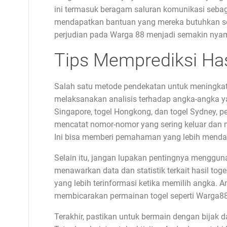
ini termasuk beragam saluran komunikasi sebagai
mendapatkan bantuan yang mereka butuhkan se
perjudian pada Warga 88 menjadi semakin ny
Tips Memprediksi Has
Salah satu metode pendekatan untuk meningkat
melaksanakan analisis terhadap angka-angka ya
Singapore, togel Hongkong, dan togel Sydney, p
mencatat nomor-nomor yang sering keluar dan me
Ini bisa memberi pemahaman yang lebih mendal
Selain itu, jangan lupakan pentingnya menggun
menawarkan data dan statistik terkait hasil to
yang lebih terinformasi ketika memilih angka. A
membicarakan permainan togel seperti Warga88 u
Terakhir, pastikan untuk bermain dengan bijak 