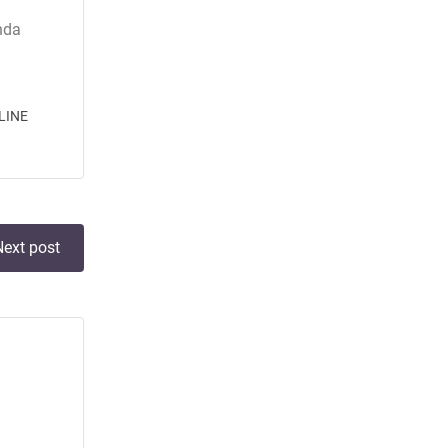
nda
LINE
Next post