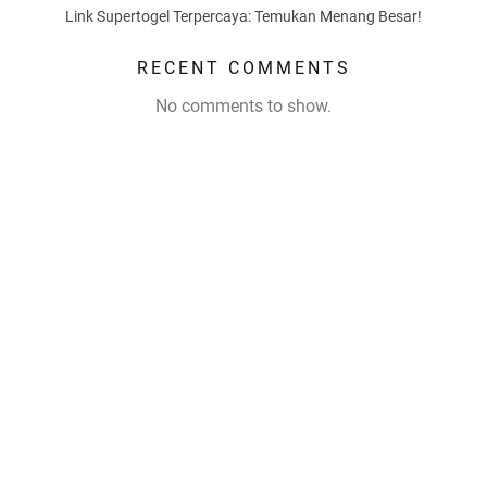
Link Supertogel Terpercaya: Temukan Menang Besar!
RECENT COMMENTS
No comments to show.
by
fOT8EJXjf0m8ov5
▪
on
April
3,
2026
Iontogel
telah
menjadi
sebagai
topik
yang