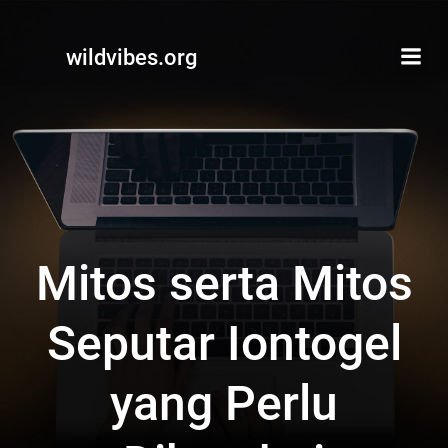
Skip
to
wildvibes.org
content
Mitos serta Mitos
Seputar Iontogel
yang Perlu