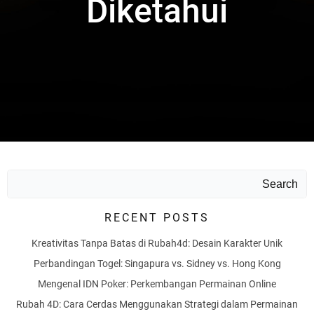
Diketahui
Search
RECENT POSTS
Kreativitas Tanpa Batas di Rubah4d: Desain Karakter Unik
Perbandingan Togel: Singapura vs. Sidney vs. Hong Kong
Mengenal IDN Poker: Perkembangan Permainan Online
Rubah 4D: Cara Cerdas Menggunakan Strategi dalam Permainan