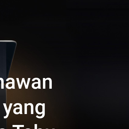
enawan
 yang