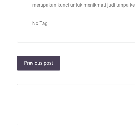
merupakan kunci untuk menikmati judi tanpa ke
No Tag
Post
Previous post
navigation