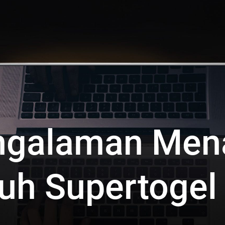
ngalaman Mena
uh Supertogel