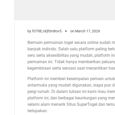
▪
by
fOT8EJXjf0m8ov5
on
March 17, 2026
Bermain permainan togel secara online sudah m
banyak individu. Salah satu platform paling terk
seru serta aksesibilitas yang mudah, platform 
permainan ini. Tidak hanya memberikan pelua
kegembiraan serta sensasi saat menantikan has
Platform ini memberi kesempatan pemain untuk 
antarmuka yang mudah digunakan, siapa pun da
pergi rumah. Di dalam tulisan ini kami mau 
platform ini, dan berbagai keuntungan yang menar
selami alam menarik Situs SuperTogel dan temu
terlupakan.