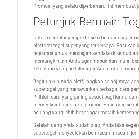
Promosi yang selalu diperbaharui ini membuat
Petunjuk Bermain Tog
Untuk memulai perspektif seru bermain supertog
platform togel super yang terpercaya. Pastika
registrasi untuk mencegah kendala di kemudian
memungkinkan Anda agar masuk dan mulai bera
ketentuan yang berlaku agar Anda tahu aturan 
Begitu akun Anda aktif, langkah selanjutnya ad
supertogel yang menawarkan berbagai cara 
Pilihlah cara yang paling sesuai bagi kamu dan 
memeriksa bonus atau promosi yang ada, seba
peluang yang lebih besar agar meraih kemenan
Setelah uang Anda sudah siap, Anda bisa segera
supertogel menyediakan bermacam-macam jenis 