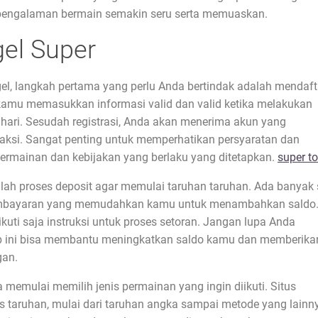
 pengalaman bermain semakin seru serta memuaskan.
el Super
el, langkah pertama yang perlu Anda bertindak adalah mendaft
n kamu memasukkan informasi valid dan valid ketika melakukan
 hari. Sesudah registrasi, Anda akan menerima akun yang
ksi. Sangat penting untuk memperhatikan persyaratan dan
permainan dan kebijakan yang berlaku yang ditetapkan.
super to
alah proses deposit agar memulai taruhan taruhan. Ada banyak 
pembayaran yang memudahkan kamu untuk menambahkan saldo
ikuti saja instruksi untuk proses setoran. Jangan lupa Anda
b ini bisa membantu meningkatkan saldo kamu dan memberika
gan.
 memulai memilih jenis permainan yang ingin diikuti. Situs
taruhan, mulai dari taruhan angka sampai metode yang lainn