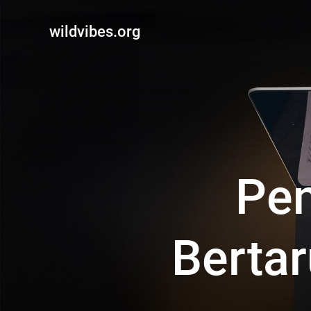
Skip
to
wildvibes.org
content
Pe
Bertar