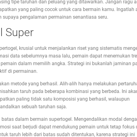
ng tipe taruhan dan peluang yang ditawarkan. Jangan ragu a
patkan yang paling cocok untuk cara bermain kamu. Ingatlah 
n supaya pengalaman permainan senantiasa seru.
l Super
ogel, krusial untuk menjalankan riset yang sistematis meng
rmasi data sebelumnya masa lalu, pemain dapat menemukan tr
emain dalam memilih angka. Strategi ini bukanlah jaminan pa
tif di permainan.
pakan metode yang berhasil. Alih-alih hanya melakukan pertaru
isahkan taruh pada beberapa kombinasi yang berbeda. Ini aka
tkan paling tidak satu komposisi yang berhasil, walaupun
andalkan sebuah taruhan saja.
aga batas dalam bermain supertogel. Mengendalikan modal deng
 emosi saat berjudi dapat mendukung pemain untuk tetap fokus
tuk taruh lebih dari batas sudah ditentukan, karena strategi ini