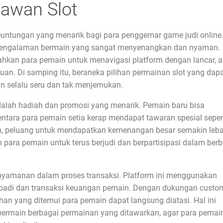
Kawan Slot
untungan yang menarik bagi para penggemar game judi online
 pengalaman bermain yang sangat menyenangkan dan nyaman.
hkan para pemain untuk menavigasi platform dengan lancar, a
an. Di samping itu, beraneka pilihan permainan slot yang dap
n selalu seru dan tak menjemukan.
dalah hadiah dan promosi yang menarik. Pemain baru bisa
tara para pemain setia kerap mendapat tawaran spesial seper
an, peluang untuk mendapatkan kemenangan besar semakin leba
ara pemain untuk terus berjudi dan berpartisipasi dalam berb
enyamanan dalam proses transaksi. Platform ini menggunakan
pribadi dan transaksi keuangan pemain. Dengan dukungan custo
han yang ditemui para pemain dapat langsung diatasi. Hal ini
rmain berbagai permainan yang ditawarkan, agar para pemai