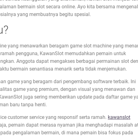
alaman bermain slot secara online. Ayo kita bersama mengenal
spesialnya yang membuatnya begitu spesial.
u?
ine yang menawarkan beragam game slot machine yang menar
g ramah pengguna, KawanSlot memudahkan pemain untuk
gkan. Anggota dapat mengakses berbagai permainan slot de
waktu bermain senantiasa menarik serta tidak menjemukan.
ihan game yang beragam dari pengembang software terbaik. Ini
alitas game yang premium, dengan visual yang menawan dan
 KawanSlot juga sering memberikan update pada daftar game y
man baru tanpa henti.
vice customer service yang responsif serta ramah.
kawanslot
saja, pemain dapat merasa nyaman jika menghadapi masalah a
h pada pengalaman bermain, di mana pemain bisa fokus pada