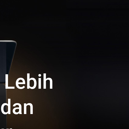
 Lebih
 dan