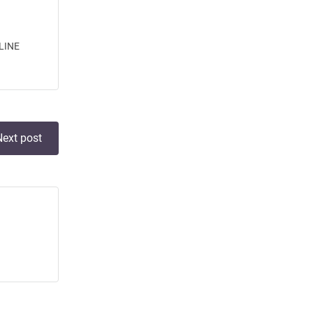
LINE
Next post