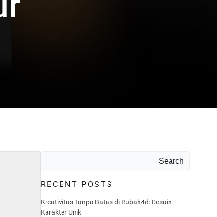
ur
Search
RECENT POSTS
Kreativitas Tanpa Batas di Rubah4d: Desain
Karakter Unik