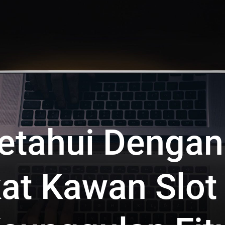
tahui Dengan
at Kawan Slot