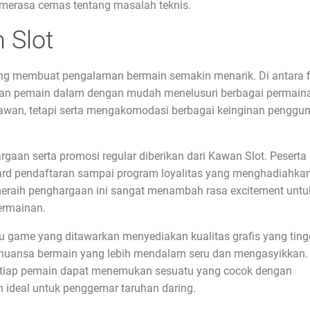
merasa cemas tentang masalah teknis.
 Slot
ng membuat pengalaman bermain semakin menarik. Di antara f
kan pemain dalam dengan mudah menelusuri berbagai permain
menawan, tetapi serta mengakomodasi berbagai keinginan penggun
aan serta promosi regular diberikan dari Kawan Slot. Peserta 
ard pendaftaran sampai program loyalitas yang menghadiahka
meraih penghargaan ini sangat menambah rasa excitement untu
ermainan.
u game yang ditawarkan menyediakan kualitas grafis yang ting
 nuansa bermain yang lebih mendalam seru dan mengasyikkan.
setiap pemain dapat menemukan sesuatu yang cocok dengan
n ideal untuk penggemar taruhan daring.