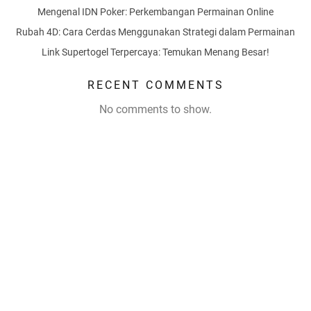
Mengenal IDN Poker: Perkembangan Permainan Online
Rubah 4D: Cara Cerdas Menggunakan Strategi dalam Permainan
Link Supertogel Terpercaya: Temukan Menang Besar!
RECENT COMMENTS
No comments to show.
by
fOT8EJXjf0m8ov5
▪
on
March
31,
2026
Permainan
Togel
4D
adalah