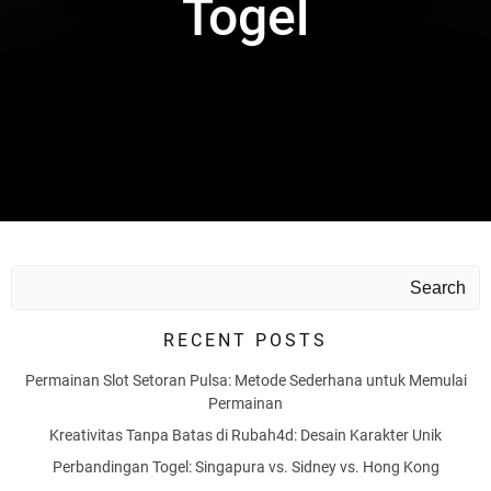
Togel
Search
RECENT POSTS
Permainan Slot Setoran Pulsa: Metode Sederhana untuk Memulai
Permainan
Kreativitas Tanpa Batas di Rubah4d: Desain Karakter Unik
Perbandingan Togel: Singapura vs. Sidney vs. Hong Kong