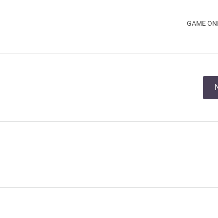
GAME ON
Post
navigation