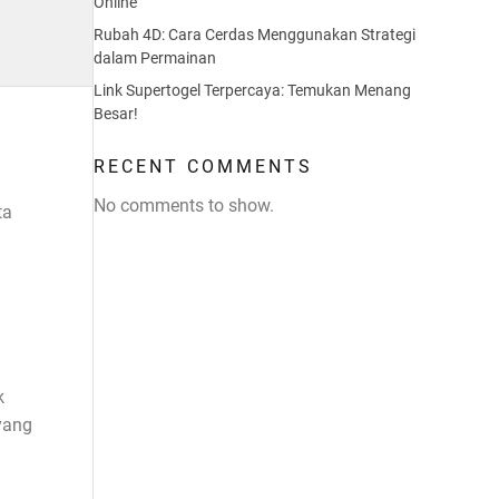
Online
Rubah 4D: Cara Cerdas Menggunakan Strategi
dalam Permainan
Link Supertogel Terpercaya: Temukan Menang
Besar!
RECENT COMMENTS
No comments to show.
ta
k
 yang