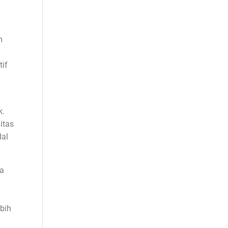
m
if
k.
itas
dal
ta
bih