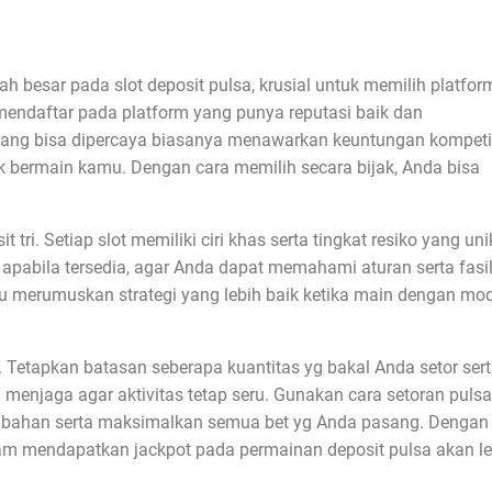
esar pada slot deposit pulsa, krusial untuk memilih platfor
mendaftar pada platform yang punya reputasi baik dan
yang bisa dipercaya biasanya menawarkan keuntungan kompetit
 bermain kamu. Dengan cara memilih secara bijak, Anda bisa
it tri. Setiap slot memiliki ciri khas serta tingkat resiko yang uni
 apabila tersedia, agar Anda dapat memahami aturan serta fasil
 merumuskan strategi yang lebih baik ketika main dengan mo
. Tetapkan batasan seberapa kuantitas yg bakal Anda setor ser
enjaga agar aktivitas tetap seru. Gunakan cara setoran pulsa
ambahan serta maksimalkan semua bet yg Anda pasang. Dengan
lam mendapatkan jackpot pada permainan deposit pulsa akan le