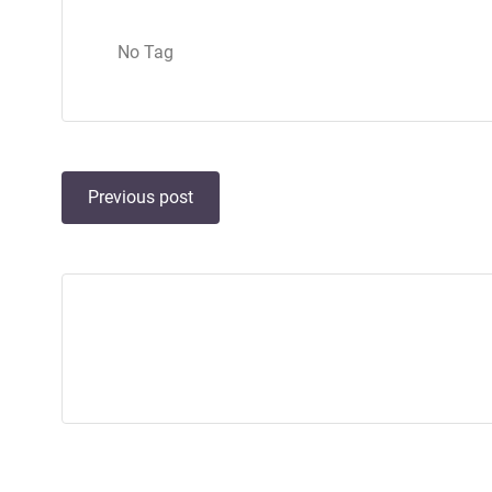
No Tag
Post
Previous post
navigation