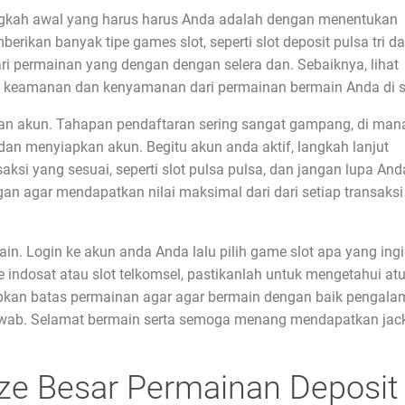
ngkah awal yang harus harus Anda adalah dengan menentukan
berikan banyak tipe games slot, seperti slot deposit pulsa tri d
cari permainan yang dengan dengan selera dan. Sebaiknya, lihat
an keamanan dan kenyamanan dari permainan bermain Anda di s
an akun. Tahapan pendaftaran sering sangat gampang, di man
dan menyiapkan akun. Begitu akun anda aktif, langkah lanjut
aksi yang sesuai, seperti slot pulsa pulsa, dan jangan lupa And
an agar mendapatkan nilai maksimal dari dari setiap transaksi
in. Login ke akun anda Anda lalu pilih game slot apa yang ing
ndosat atau slot telkomsel, pastikanlah untuk mengetahui at
tapkan batas permainan agar agar bermain dengan baik pengal
awab. Selamat bermain serta semoga menang mendapatkan jack
ze Besar Permainan Deposit