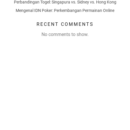
Perbandingan Togel: Singapura vs. Sidney vs. Hong Kong
Mengenal IDN Poker: Perkembangan Permainan Online
RECENT COMMENTS
No comments to show.
by
fOT8EJXjf0m8ov5
▪
on
February
27, 2026
Di
tengah
hiruk
pikuk
dunia
perjudian,
Macau