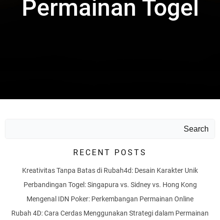
Permainan Togel
Search
RECENT POSTS
Kreativitas Tanpa Batas di Rubah4d: Desain Karakter Unik
Perbandingan Togel: Singapura vs. Sidney vs. Hong Kong
Mengenal IDN Poker: Perkembangan Permainan Online
Rubah 4D: Cara Cerdas Menggunakan Strategi dalam Permainan