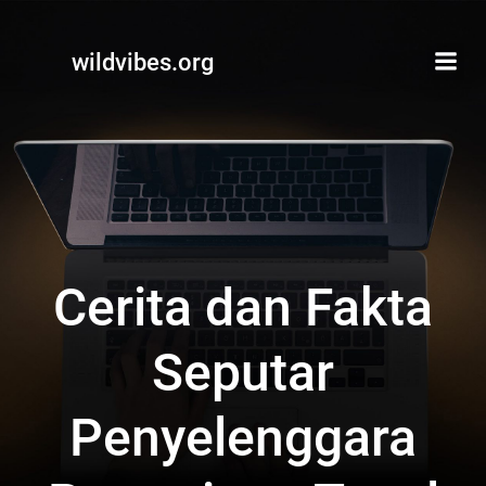
Skip
to
wildvibes.org
content
Cerita dan Fakta
Seputar
Penyelenggara