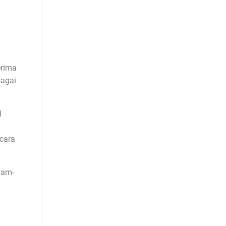
erima
bagai
l
ecara
jam-