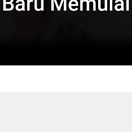
Baru Memulai