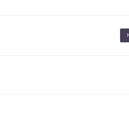
Post
navigation