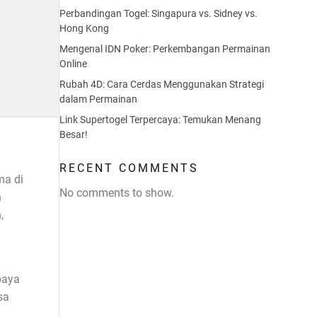
Perbandingan Togel: Singapura vs. Sidney vs.
Hong Kong
Mengenal IDN Poker: Perkembangan Permainan
Online
Rubah 4D: Cara Cerdas Menggunakan Strategi
dalam Permainan
Link Supertogel Terpercaya: Temukan Menang
Besar!
RECENT COMMENTS
ma di
No comments to show.
n
,
paya
sa