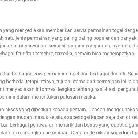
m yang menyediakan memberikan servis permainan togel deng
alah satu jenis permainan yang paling paling populer dan banyak
 wujud agar menawarkan sensasi bermain yang aman, nyaman, d
agai fitur-fitur tersebut, tersedia, pemain bisa menempatkan
dari berbagai jenis permainan togel dari berbagai daerah. Seti
 berbeda, tetapi intinya, tujuan utama dari permainan ini iala
ni menyediakan informasi lengkap tentang hasil-hasil pengundi
ntu pemain dalam menentukan putusan mereka.
an akses yang diberikan kepada pemain. Dengan menggunakan
dengan mudah masuk ke situs supertogel kapan saja dan di set
erikan berbagai penawaran menarik dan bonus yang dapat digu
alam memenangkan permainan. Dengan demikian supertogel ja