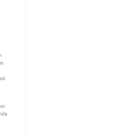
n
en
nal
cor
Anda