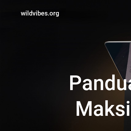
Skip
to
wildvibes.org
content
Pandua
Maksi