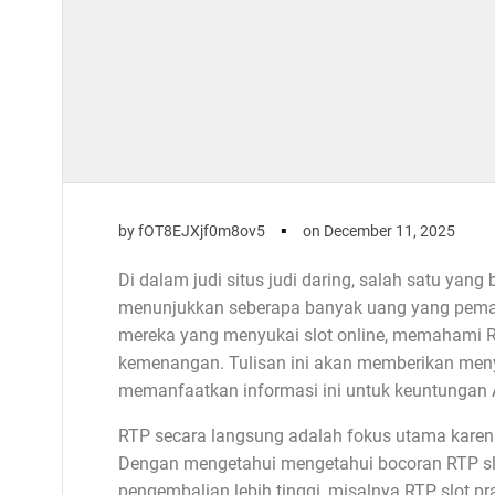
▪
by
fOT8EJXjf0m8ov5
on
December 11, 2025
Di dalam judi situs judi daring, salah satu yan
menunjukkan seberapa banyak uang yang pema
mereka yang menyukai slot online, memahami 
kemenangan. Tulisan ini akan memberikan meny
memanfaatkan informasi ini untuk keuntungan 
RTP secara langsung adalah fokus utama karena
Dengan mengetahui mengetahui bocoran RTP slo
pengembalian lebih tinggi, misalnya RTP slot pra