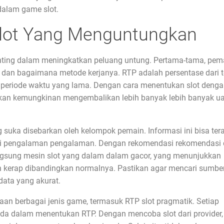
alam game slot.
Slot Yang Menguntungkan
nting dalam meningkatkan peluang untung. Pertama-tama, pem
dan bagaimana metode kerjanya. RTP adalah persentase dari t
periode waktu yang lama. Dengan cara menentukan slot deng
tkan kemungkinan mengembalikan lebih banyak lebih banyak u
 suka disebarkan oleh kelompok pemain. Informasi ini bisa te
dari pengalaman pengalaman. Dengan rekomendasi rekomendasi 
angsung mesin slot yang dalam dalam gacor, yang menunjukkan
 kerap dibandingkan normalnya. Pastikan agar mencari sumbe
data yang akurat.
aan berbagai jenis game, termasuk RTP slot pragmatik. Setiap
beda dalam menentukan RTP. Dengan mencoba slot dari provider,