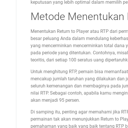
keputusan yang lebih optimal dalam memilih pe
Metode Menentukan 
Menentukan Return to Player atau RTP dari pe
besar peluang Anda dalam mendulang keberhasil
yang mencerminkan mencerminkan total dana ya
pada periode yang ditentukan. Contohnya, misaln
teoritis, dari setiap 100 seratus uang dipertar
Untuk menghitung RTP, pemain bisa memanfaatkan
mencakup jumlah taruhan yang dilakukan dan 
seluruh kemenangan dan membaginya pada jumlah
nilai RTP. Sebagai contoh, apabila kamu mengi
akan menjadi 95 persen.
Di samping itu, penting agar memahami jika RTP
permainan tak akan menunjukkan Return to Player
pemahaman yang baik yang baik tentang RTP b