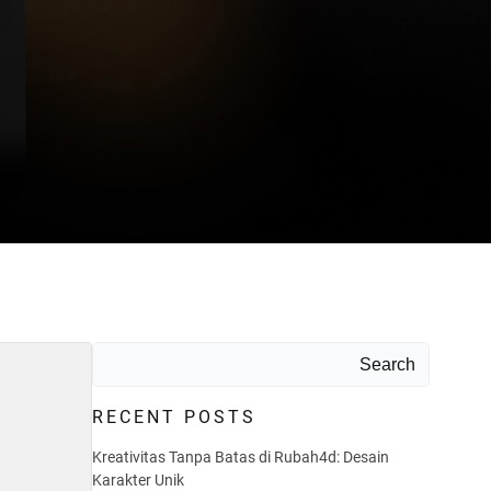
Search
RECENT POSTS
Kreativitas Tanpa Batas di Rubah4d: Desain
Karakter Unik