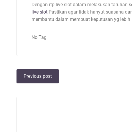
Dengan rtp live slot dalam melakukan taruhan se
live slot
Pastikan agar tidak hanyut suasana dan
membantu dalam membuat keputusan yg lebih b
No Tag
Post
Previous post
navigation