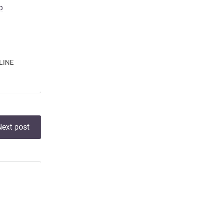
p
LINE
Next post