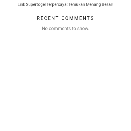
Link Supertogel Terpercaya: Temukan Menang Besar!
RECENT COMMENTS
No comments to show.
by
fOT8EJXjf0m8ov5
▪
on
November
3, 2025
Togel
Singapore
telah
menjadi
salah
satu
permainan