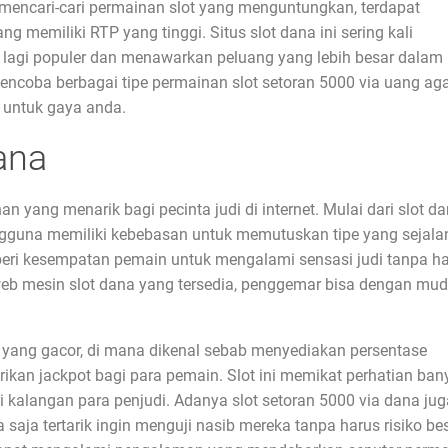
 mencari-cari permainan slot yang menguntungkan, terdapat
memiliki RTP yang tinggi. Situs slot dana ini sering kali
agi populer dan menawarkan peluang yang lebih besar dalam
ncoba berbagai tipe permainan slot setoran 5000 via uang ag
untuk gaya anda.
ana
 yang menarik bagi pecinta judi di internet. Mulai dari slot d
ngguna memiliki kebebasan untuk memutuskan tipe yang sejala
mberi kesempatan pemain untuk mengalami sensasi judi tanpa h
eb mesin slot dana yang tersedia, penggemar bisa dengan mu
a yang gacor, di mana dikenal sebab menyediakan persentase
ikan jackpot bagi para pemain. Slot ini memikat perhatian ban
 kalangan para penjudi. Adanya slot setoran 5000 via dana jug
ja tertarik ingin menguji nasib mereka tanpa harus risiko bes