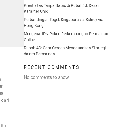
Kreativitas Tanpa Batas di Rubah4d: Desain
Karakter Unik
Perbandingan Togel: Singapura vs. Sidney vs.
Hong Kong
Mengenal IDN Poker: Perkembangan Permainan
Online
Rubah 4D: Cara Cerdas Menggunakan Strategi
dalam Permainan
RECENT COMMENTS
No comments to show.
h
an
gai
 dari
itu,