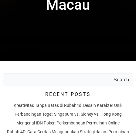
Macau
Search
RECENT POSTS
Kreativitas Tanpa Batas di Rubah4d: Desain Karakter Unik
Perbandingan Togel: Singapura vs. Sidney vs. Hong Kong
Mengenal IDN Poker: Perkembangan Permainan Online
Rubah 4D: Cara Cerdas Menggunakan Strategi dalam Permainan