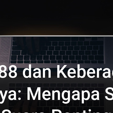
88 dan Keber
ya: Mengapa S