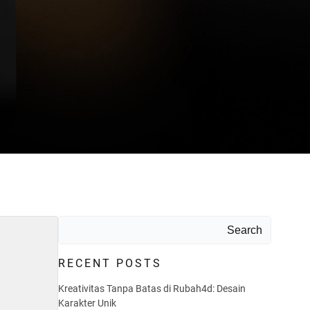
Search
RECENT POSTS
Kreativitas Tanpa Batas di Rubah4d: Desain
Karakter Unik