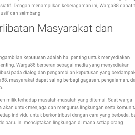
isiatif. Dengan menampilkan keberagaman ini, Warga88 dapat t
usif dan seimbang.
libatan Masyarakat dan
engambilan keputusan adalah hal penting untuk menyediakan
penting. Warga88 berperan sebagai media yang menyediakan
ribusi pada dialog dan pengambilan keputusan yang berdampa
a88, masyarakat dapat saling berbagi gagasan, pengalaman, d
a.
imen milik terhadap masalah-masalah yang ditemui. Saat warga
eka akan untuk menjaga dan mengurus lingkungan serta komunit
tiap individu untuk berkontribusi dengan cara yang berbeda, b
e-ide baru. Ini menciptakan lingkungan di mana setiap orang