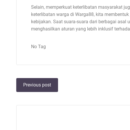
Selain, memperkuat keterlibatan masyarakat j
keterlibatan warga di Warga88, kita membentuk
kebijakan. Saat suara-suara dari berbagai asal us
menghasilkan aturan yang lebih inklusif terhad
No Tag
Post
Previous post
navigation