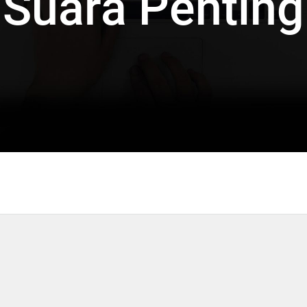
Suara Penting