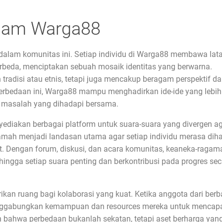
lam Warga88
lam komunitas ini. Setiap individu di Warga88 membawa lata
beda, menciptakan sebuah mosaik identitas yang berwarna.
radisi atau etnis, tetapi juga mencakup beragam perspektif d
perbedaan ini, Warga88 mampu menghadirkan ide-ide yang lebih
uk masalah yang dihadapi bersama.
ediakan berbagai platform untuk suara-suara yang divergen a
amah menjadi landasan utama agar setiap individu merasa diha
. Dengan forum, diskusi, dan acara komunitas, keaneka-ragam
sehingga setiap suara penting dan berkontribusi pada progres se
n ruang bagi kolaborasi yang kuat. Ketika anggota dari berb
enggabungkan kemampuan dan resources mereka untuk mencap
n bahwa perbedaan bukanlah sekatan, tetapi aset berharga yan