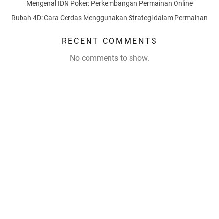
Mengenal IDN Poker: Perkembangan Permainan Online
Rubah 4D: Cara Cerdas Menggunakan Strategi dalam Permainan
RECENT COMMENTS
No comments to show.
by
fOT8EJXjf0m8ov5
▪
on
September
7, 2025
Dalam
era
globalisasi
dan
perkembangan
teknologi
yang