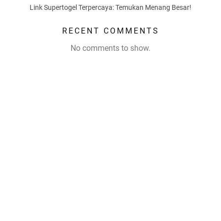
Link Supertogel Terpercaya: Temukan Menang Besar!
RECENT COMMENTS
No comments to show.
by
fOT8EJXjf0m8ov5
▪
on
August
1,
2025
Di
dalam
dunia
perjudian,
khususnya
dalam