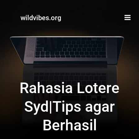
Skip
to
wildvibes.org
content
Rahasia Lotere
Syd|Tips agar
Berhasil