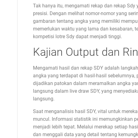
Tak hanya itu, mengamati rekap dan rekap Sdy
presisi. Dengan melihat nomor-nomor yang seri
gambaran tentang angka yang memiliki mempunya
memerlukan waktu yang lama dan kesabaran, te
kompetisi lotre Sdy dapat menjadi tinggi.
Kajian Output dan R
Mengamati hasil dan rekap SDY adalah langkah 
angka yang terdapat di hasil-hasil sebelumnya, 
dijadikan patokan dalam meramalkan angka yang
langsung dalam live draw SDY, yang menyediaka
langsung.
Saat menganalisis hasil SDY, vital untuk merek
muncul. Informasi statistik ini memungkinkan p
menjadi lebih tepat. Melalui merekap setiap has
dan menggali data yang detail tentang kemungk