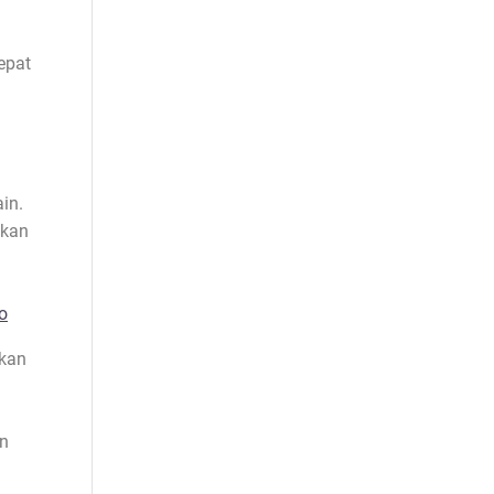
epat
in.
akan
o
tkan
h
an