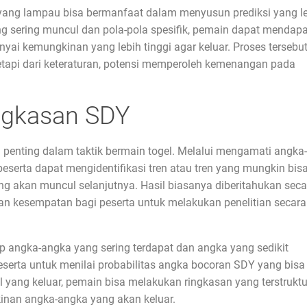
 yang lampau bisa bermanfaat dalam menyusun prediksi yang l
ng sering muncul dan pola-pola spesifik, pemain dapat mendap
i kemungkinan yang lebih tinggi agar keluar. Proses tersebu
tapi dari keteraturan, potensi memperoleh kemenangan pada
ingkasan SDY
penting dalam taktik bermain togel. Melalui mengamati angka-
peserta dapat mengidentifikasi tren atau tren yang mungkin bis
 akan muncul selanjutnya. Hasil biasanya diberitahukan seca
n kesempatan bagi peserta untuk melakukan penelitian secara
ap angka-angka yang sering terdapat dan angka yang sedikit
eserta untuk menilai probabilitas angka bocoran SDY yang bisa
il yang keluar, pemain bisa melakukan ringkasan yang terstruktu
inan angka-angka yang akan keluar.