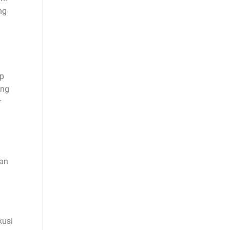
ng
ap
ang
r
gan
kusi