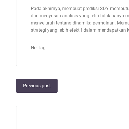
Pada akhirnya, membuat prediksi SDY membutuhk
dan menyusun analisis yang teliti tidak hanya
menyeluruh tentang dinamika permainan. Mema
strategi yang lebih efektif dalam mendapatkan k
No Tag
Post
Previous post
navigation