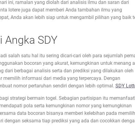
i ini, ramalan yang diolah dari analisis ilmu dan saran dari
cinta lotere juga dapat memberi Anda tambahan ilmu yang
pat, Anda akan lebih siap untuk mengambil pilihan yang baik t
si Angka SDY
di salah satu hal itu sering dicari-cari oleh para sejumlah pema
enggunakan bocoran yang akurat, kemungkinan untuk menang 
ari berbagai analisis serta dan prediksi yang dilakukan oleh
ar memilih informasi dari media yang terpercaya. Dengan
buat nomor pertaruhan sendiri dengan lebih optimal.
SDY Lott
bagi strategi bermain togel. Sebagian partisipan itu memanfaa
uk mendapati pola serta kemungkinan nomor yang kemungkinan
rsama data bocoran bisanya memberi kelebihan pada memili
ari dengan seksama tiap prediksi yang ada dan cocokkan deng