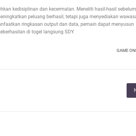
an kedisiplinan dan kecermatan. Meneliti hasil-hasil sebelu
 meningkatkan peluang berhasil, tetapi juga menyediakan wawas
nfaatkan ringkasan output dan data, pemain dapat menyusun
eberhasilan di togel langsung SDY.
GAME ON
Post
navigation