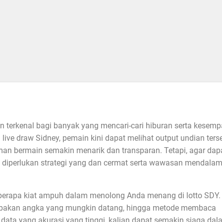
n terkenal bagi banyak yang mencari-cari hiburan serta kesem
ve draw Sidney, pemain kini dapat melihat output undian ters
n bermain semakin menarik dan transparan. Tetapi, agar dap
, diperlukan strategi yang dan cermat serta wawasan mendala
eberapa kiat ampuh dalam menolong Anda menang di lotto SDY.
ebakan angka yang mungkin datang, hingga metode membaca
data yang akurasi yang tinggi, kalian dapat semakin siaga da