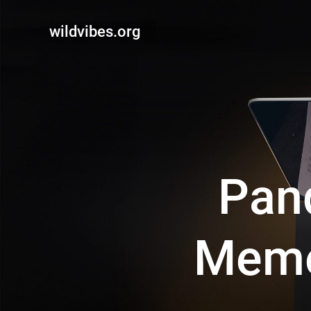
Skip
to
wildvibes.org
content
Pan
Meme