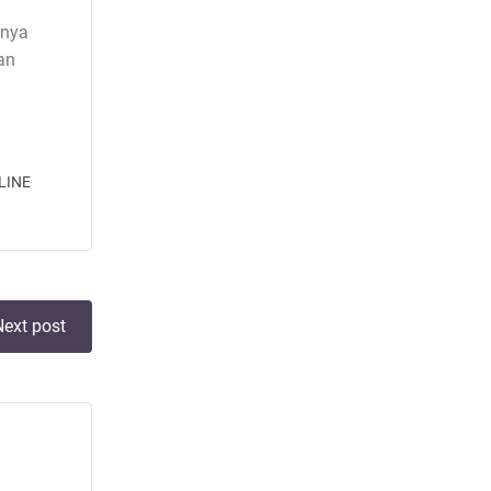
mnya
an
LINE
Next post