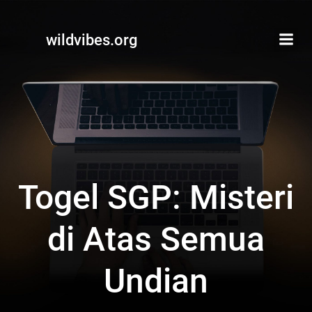
Skip
to
wildvibes.org
content
Togel SGP: Misteri
di Atas Semua
Undian