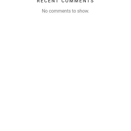
RECENT COMMENTS
No comments to show.
by
fOT8EJXjf0m8ov5
▪
on
July
28,
2025
Togel
Singapore
telah
jadi
sebuah
bentuk
permainan
yang