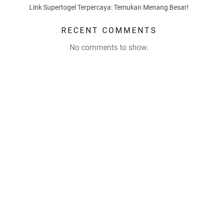
Link Supertogel Terpercaya: Temukan Menang Besar!
RECENT COMMENTS
No comments to show.
by
fOT8EJXjf0m8ov5
▪
on
July
7,
2025
Togel
telah
menjadi
salah
satu
permainan